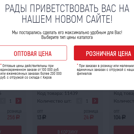
РАДЫ ПРИВЕТСТВОВАТЬ ВАС НА
НАШЕМ НОВОМ САЙТЕ!
Мы постарались сделать его максимально удобным для Вас!
Выберите тип цены каталога
ОПТОВАЯ ЦЕНА
РОЗНИЧНАЯ ЦЕНА
*
*
Оптовые цены действительны при
При заказах в розницу или маленьки
В НАЛИЧИИ
В НАЛ
единовременном заказе от 100 000 руб.
единичных заказах с отгрузкой с наш
или ежемесячных заказах более 200 000
филиалов
руб. с отгрузкой со склада г. Киров
 (Т)РК
Гайка М10х1 крепления барабана
Гайка М27х
ручного тормоза 250513-П...
(5557,55571
6
Код товара: 11439
Код това
Количество шт:
Количест
розница
опт
розница
опт
256
13
24
104
a
a
a
a
У
В КОРЗИНУ