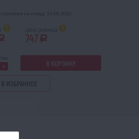
ступления на склад: 14.08.2026
пт
цена розница
747
a
a
тво
В КОРЗИНУ
В ИЗБРАННОЕ