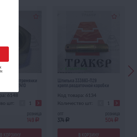
х
ИЧИИ
В НАЛИЧИИ
их
2 задней стремянки
Шпилька 333683-П29
) 4322-2912410
крепл.раздаточной коробки
М22х1,5 ус...
ра: 6148
Код товара: 6134
во шт:
Количество шт:
розница
опт
розница
149
374
504
a
a
a
В КОРЗИНУ
В КОРЗИНУ