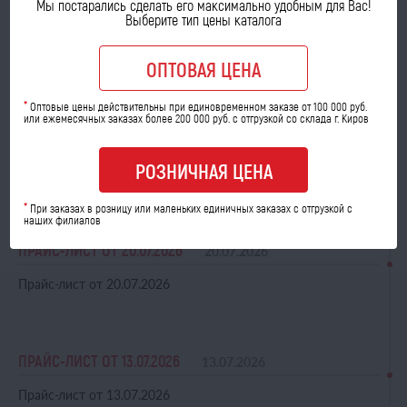
Мы постарались сделать его максимально удобным для Вас!
Выберите тип цены каталога
ОПТОВАЯ ЦЕНА
ПРАЙС-ЛИСТ ОТ 03.08.2026
03.08.2026
*
Оптовые цены действительны при единовременном заказе от 100 000 руб.
или ежемесячных заказах более 200 000 руб. с отгрузкой со склада г. Киров
Прайс-лист от 03.08.2026
РОЗНИЧНАЯ ЦЕНА
ПРАЙС-ЛИСТ ОТ 27.07.2026
27.07.2026
*
При заказах в розницу или маленьких единичных заказах с отгрузкой с
наших филиалов
Прайс-лист от 27.07.2026
ПРАЙС-ЛИСТ ОТ 20.07.2026
20.07.2026
Прайс-лист от 20.07.2026
ПРАЙС-ЛИСТ ОТ 13.07.2026
13.07.2026
Прайс-лист от 13.07.2026