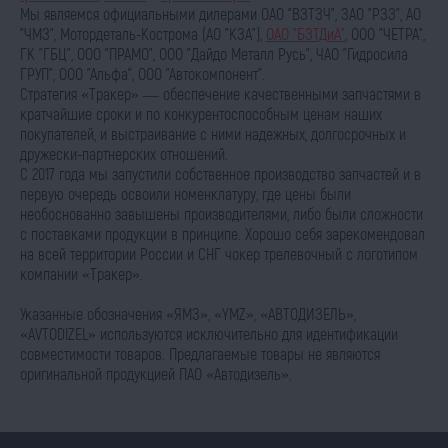
Мы являемся официальными дилерами ОАО "ВЗТЗЧ", ЗАО "РЗЗ", АО
"ЧМЗ", Мотордеталь-Кострома (АО "КЗА"),
ОАО "БЗТДиА"
, ООО "ЧЕТРА",
ГК "ГБЦ", ООО "ПРАМО", ООО "Дайдо Металл Русь", ЧАО "Гидросила
ГРУП", ООО "Альфа", ООО "Автокомпонент".
Стратегия «Тракер» — обеспечение качественными запчастями в
кратчайшие сроки и по конкурентоспособным ценам наших
покупателей, и выстраивание с ними надежных, долгосрочных и
дружески-партнерских отношений.
С 2017 года мы запустили собственное производство запчастей и в
первую очередь освоили номенклатуру, где цены были
необоснованно завышены производителями, либо были сложности
с поставками продукции в принципе. Хорошо себя зарекомендовал
на всей территории России и СНГ чокер трелевочный с логотипом
компании «Тракер».
Указанные обозначения «ЯМЗ», «YMZ», «АВТОДИЗЕЛЬ»,
«AVTODIZEL» используются исключительно для идентификации
совместимости товаров. Предлагаемые товары не являются
оригинальной продукцией ПАО «Автодизель».