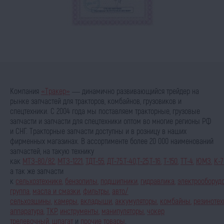
Компания
«Тракер»
— динамично развивающийся трейдер на
рынке запчастей для тракторов, комбайнов, грузовиков и
спецтехники. С 2004 года мы поставляем тракторные, грузовые
запчасти и запчасти для спецтехники оптом во многие регионы РФ
и СНГ. Тракторные запчасти доступны и в розницу в наших
фирменных магазинах. В ассортименте более 20 000 наименований
запчастей, на такую технику
как
МТЗ-80/82
,
МТЗ-1221
,
ТДТ-55
,
ДТ-75
,
Т-40,Т-25,Т-16
,
Т-150
,
ТТ-4
,
ЮМЗ
,
К-7
а так же запчасти
к
сельхозтехнике
,
бензопилы
,
подшипники
,
гидравлика
,
электрооборуд
группа
,
масла и смазки
,
фильтры
,
авто/
сельхозшины,
камеры
,
вкладыши
,
аккумуляторы
,
комбайны
,
резинотех
аппаратура
,
ТКР
,
инструменты
,
манипуляторы
,
чокер
трелевочный
,
шпагат
и
прочие товары
.